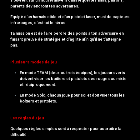
s'ouvrent sur un nouvel univers dans lequel tes amis, patrons,
parents deviendront tes adversaires.
Equipé d'un harnais cible et d'un pistolet laser, muni de capteurs
infrarouges, c'est toi le héros.
Ta mission est de faire perdre des points à ton adversaire en
faisant preuve de stratégie et d'agilité afin qu'il ne t'atteigne
pas.
Plusieurs modes de jeu
En mode TEAM (deux ou trois équipes), les joueurs verts
doivent viser les boîtiers et pistolets des rouges ou mixte
et réciproquement.
En mode Solo, chacun joue pour soi et doit viser tous les
boîtiers et pistolets.
Les règles du jeu
Quelques règles simples sont à respecter pour accroître la
difficulté :